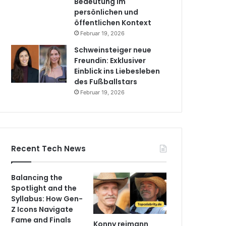
Bedeutung im
persönlichen und
öffentlichen Kontext
Februar 19, 2026
Schweinsteiger neue
Freundin: Exklusiver
Einblick ins Liebesleben
des Fußballstars
Februar 19, 2026
Recent Tech News
Balancing the
Spotlight and the
Syllabus: How Gen-
Z Icons Navigate
Fame and Finals
Konny reimann