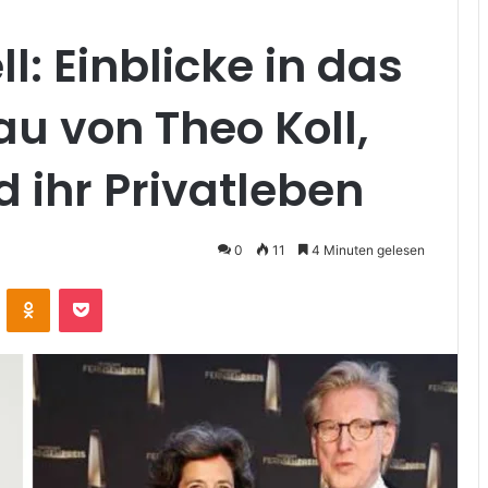
l: Einblicke in das
au von Theo Koll,
d ihr Privatleben
0
11
4 Minuten gelesen
VKontakte
Odnoklassniki
Pocket