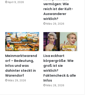
April 9, 2026
vermögen: Wie
reich ist der Kult-
Auswanderer
wirklich?
März 29, 2026
Meinmarktwarend
Lisa eckhart
orf – Bedeutung,
körpergröße: Wie
Infos und was
groß ist sie
dahinter steckt in
wirklich?
Warendorf
Faktencheck & alle
Infos
März 29, 2026
März 28, 2026