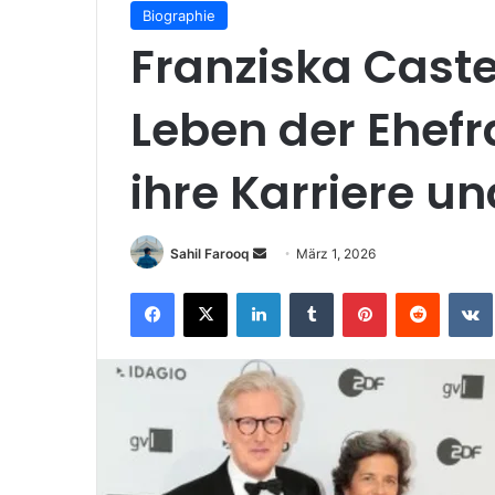
Biographie
Franziska Castel
Leben der Ehefr
ihre Karriere un
Sende
Sahil Farooq
März 1, 2026
uns
Facebook
X
LinkedIn
Tumblr
Pinterest
Reddit
eine
E-
Mail